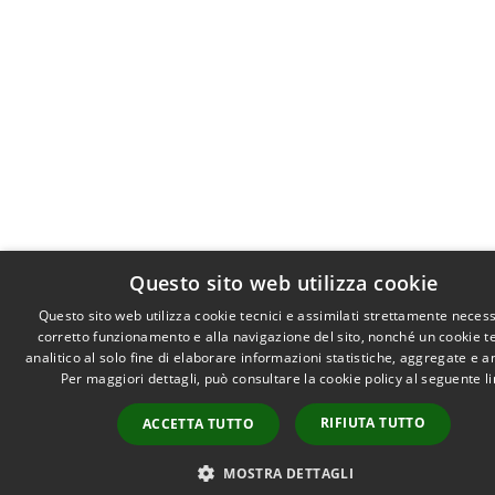
Questo sito web utilizza cookie
Questo sito web utilizza cookie tecnici e assimilati strettamente necess
corretto funzionamento e alla navigazione del sito, nonché un cookie t
analitico al solo fine di elaborare informazioni statistiche, aggregate e 
Per maggiori dettagli, può consultare la cookie policy al seguente
l
RIFIUTA TUTTO
ACCETTA TUTTO
MOSTRA DETTAGLI