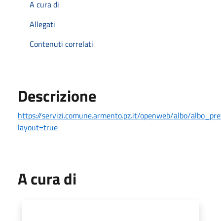
A cura di
Allegati
Contenuti correlati
Descrizione
https://servizi.comune.armento.pz.it/openweb/albo/albo_pre
layout=true
A cura di