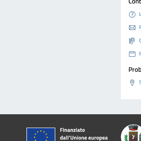
Cont
Prob