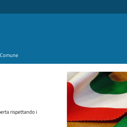
il Comune
perta rispettando i