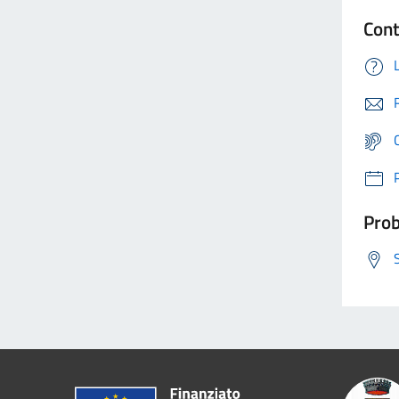
Cont
Prob