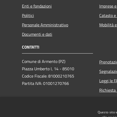
Enti e fondazioni
Imprese 
Politici
Catasto e
Personale Amministrativo
Mobilità e
Documenti e dati
CONTATTI
Comune di Armento (PZ)
Prenotaz
Piazza Umberto I, 14 - 85010
Segnalazi
Codice Fiscale: 81000210765
Leggi le 
Partita IVA: 01001270766
Richiesta
PEC:
comune.armento@cert.ruparbasilicata.it
Questo sito 
Centralino Unico: +39 0971 751271