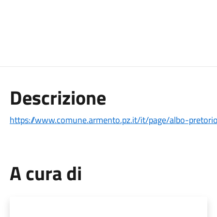
Descrizione
https://www.comune.armento.pz.it/it/page/albo-pretori
A cura di