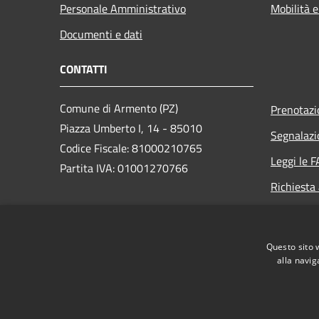
Personale Amministrativo
Mobilità e
Documenti e dati
CONTATTI
Comune di Armento (PZ)
Prenotaz
Piazza Umberto I, 14 - 85010
Segnalazi
Codice Fiscale: 81000210765
Leggi le 
Partita IVA: 01001270766
Richiesta
PEC:
comune.armento@cert.ruparbasilicata.it
Questo sito 
Centralino Unico: +39 0971 751271
alla navig