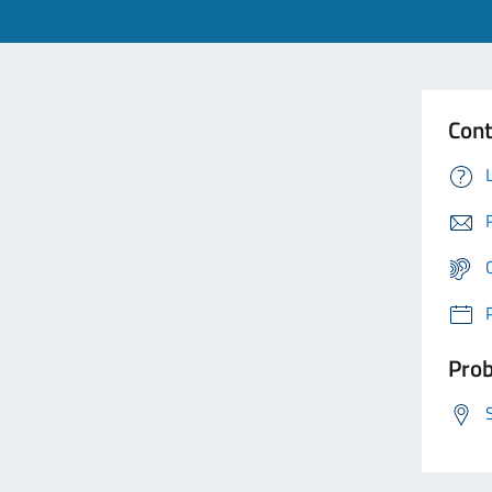
Cont
Prob