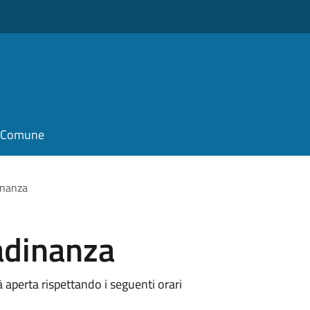
il Comune
inanza
adinanza
à aperta rispettando i seguenti orari