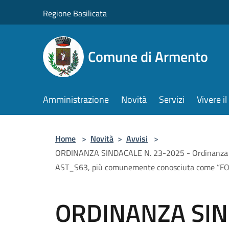
Salta al contenuto principale
Regione Basilicata
Comune di Armento
Amministrazione
Novità
Servizi
Vivere 
Home
>
Novità
>
Avvisi
>
ORDINANZA SINDACALE N. 23-2025 - Ordinanza contin
AST_S63, più comunemente conosciuta come “F
ORDINANZA SIN