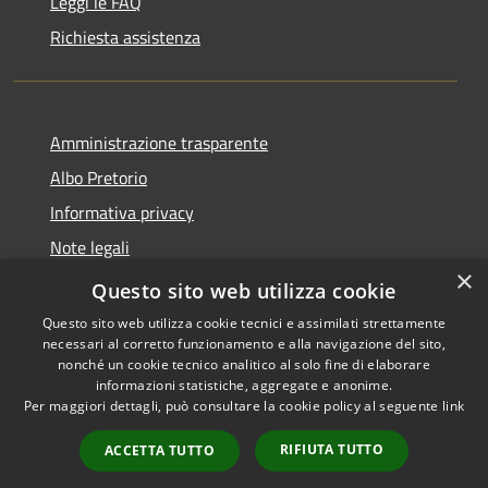
Leggi le FAQ
Richiesta assistenza
Amministrazione trasparente
Albo Pretorio
Informativa privacy
Note legali
×
Dichiarazione di accessibilità
Questo sito web utilizza cookie
Questo sito web utilizza cookie tecnici e assimilati strettamente
necessari al corretto funzionamento e alla navigazione del sito,
nonché un cookie tecnico analitico al solo fine di elaborare
informazioni statistiche, aggregate e anonime.
RSS
Copyright © 2026 • Comune di
Per maggiori dettagli, può consultare la cookie policy al seguente
link
Accessibilità
Armento • Powered by
Privacy
Municipium
Accesso
•
RIFIUTA TUTTO
ACCETTA TUTTO
Cookie
redazione