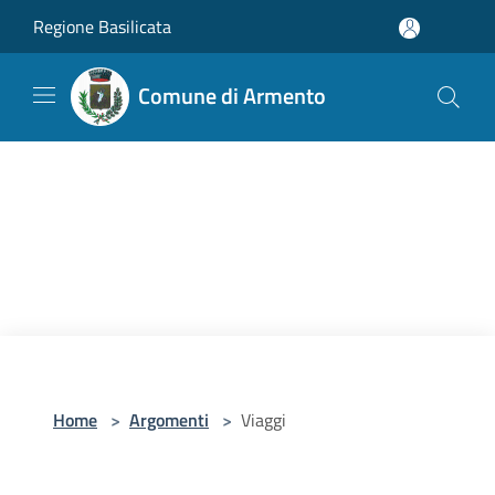
Salta al contenuto principale
Regione Basilicata
Comune di Armento
Home
>
Argomenti
>
Viaggi