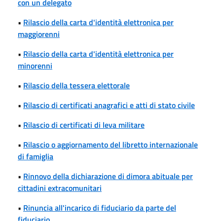
con un delegato
•
Rilascio della carta d'identità elettronica per
maggiorenni
•
Rilascio della carta d'identità elettronica per
minorenni
•
Rilascio della tessera elettorale
•
Rilascio di certificati anagrafici e atti di stato civile
•
Rilascio di certificati di leva militare
•
Rilascio o aggiornamento del libretto internazionale
di famiglia
•
Rinnovo della dichiarazione di dimora abituale per
cittadini extracomunitari
•
Rinuncia all'incarico di fiduciario da parte del
fiduciario