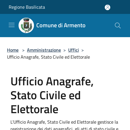
Salta al contenuto principale
Regione Basilicata
Comune di Armento
Home
>
Amministrazione
>
Uffici
>
Ufficio Anagrafe, Stato Civile ed Elettorale
Ufficio Anagrafe,
Stato Civile ed
Elettorale
L'Ufficio Anagrafe, Stato Civile ed Elettorale gestisce la
registrazione dei dati anagrafici, gli atti di stato civile e