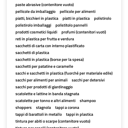
paste abrasive (contenitore vuoto)
pellicole da imballaggio
pellicole per alimenti
piatti, bicchieri in plastica
piatti in plastica
polistirolo
polistirolo imballaggi
polistitolo pannelli
prodotti cosmetici liquidi
profumi (contenitori vuoti)
reti in plastica per frutta e verdura
sacchetti di carta con interno plastificato
sacchetti di plastica
sacchetti in plastica (borse per la spesa)
sacchetti per patatine e caramelle
sacchi e sacchetti in plastica (fuorché per materiale edile)
sacchi per alimenti per animali
sacchi per detersivi
sacchi per prodotti di giardinaggio
scatolette e lattine in banda stagnata
scatolette per tonno e altri alimenti
shampoo
shoppers
stagnola
tappi a corona
tappi di barattoli in metallo
tappi in plastica
tintura per abiti o scarpe (contenitore vuoto)
tintura per capelli (contenitore vuoto)