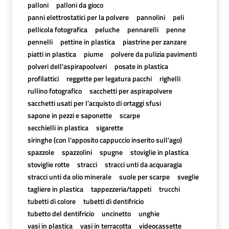
palloni
palloni da gioco
panni elettrostatici per la polvere
pannolini
peli
pellicola fotografica
peluche
pennarelli
penne
pennelli
pettine in plastica
piastrine per zanzare
piatti in plastica
piume
polvere da pulizia pavimenti
polveri dell'aspirapoolveri
posate in plastica
profilattici
reggette per legatura pacchi
righelli
rullino fotografico
sacchetti per aspirapolvere
sacchetti usati per l’acquisto di ortaggi sfusi
sapone in pezzi e saponette
scarpe
secchielli in plastica
sigarette
siringhe (con l'apposito cappuccio inserito sull'ago)
spazzole
spazzolini
spugne
stoviglie in plastica
stoviglie rotte
stracci
stracci unti da acquaragia
stracci unti da olio minerale
suole per scarpe
sveglie
tagliere in plastica
tappezzeria/tappeti
trucchi
tubetti di colore
tubetti di dentifricio
tubetto del dentifricio
uncinetto
unghie
vasi in plastica
vasi in terracotta
videocassette