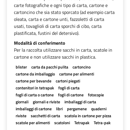
carte fotografiche e ogni tipo di carta, cartone e
cartoncino che sia stato sporcato (ad esempio carta
oleata, carta e cartone unti, fazzoletti di carta
usati, tovaglioli di carta sporchi di cibo, carta
plastificata, fustini del detersivo).
Modalità di conferimento
Per la raccolta utilizzare sacchi in carta, scatole in
cartone e non utilizzare sacchi in plastica.
blister
carta da pacchi pulita
cartoncino
cartone da imballaggio
cartone per alimenti
cartone per bevande
cartoni piegati
contenitori in tetrapak
fogli di carta
fogli di carta o cartone
fogli di cartone
fotocopie
giornali
giornali e riviste
imballaggi di carta
imballaggi di cartone
libri
pergamene
quaderni
riviste
sacchetti di carta
scatola in cartone per pizza
scatole per alimenti
scatoloni
Tetrapak
Tetra-pak