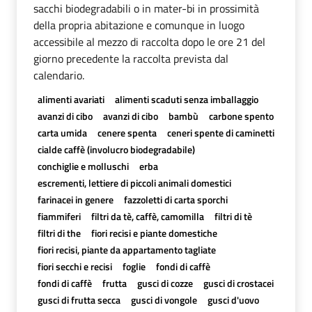
sacchi biodegradabili o in mater-bi in prossimità
della propria abitazione e comunque in luogo
accessibile al mezzo di raccolta dopo le ore 21 del
giorno precedente la raccolta prevista dal
calendario.
alimenti avariati
alimenti scaduti senza imballaggio
avanzi di cibo
avanzi di cibo
bambù
carbone spento
carta umida
cenere spenta
ceneri spente di caminetti
cialde caffè (involucro biodegradabile)
conchiglie e molluschi
erba
escrementi, lettiere di piccoli animali domestici
farinacei in genere
fazzoletti di carta sporchi
fiammiferi
filtri da tè, caffè, camomilla
filtri di tè
filtri di the
fiori recisi e piante domestiche
fiori recisi, piante da appartamento tagliate
fiori secchi e recisi
foglie
fondi di caffè
fondi di caffè
frutta
gusci di cozze
gusci di crostacei
gusci di frutta secca
gusci di vongole
gusci d'uovo