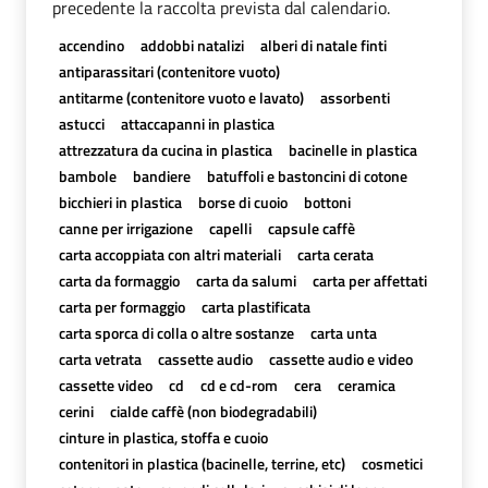
precedente la raccolta prevista dal calendario.
accendino
addobbi natalizi
alberi di natale finti
antiparassitari (contenitore vuoto)
antitarme (contenitore vuoto e lavato)
assorbenti
astucci
attaccapanni in plastica
attrezzatura da cucina in plastica
bacinelle in plastica
bambole
bandiere
batuffoli e bastoncini di cotone
bicchieri in plastica
borse di cuoio
bottoni
canne per irrigazione
capelli
capsule caffè
carta accoppiata con altri materiali
carta cerata
carta da formaggio
carta da salumi
carta per affettati
carta per formaggio
carta plastificata
carta sporca di colla o altre sostanze
carta unta
carta vetrata
cassette audio
cassette audio e video
cassette video
cd
cd e cd-rom
cera
ceramica
cerini
cialde caffè (non biodegradabili)
cinture in plastica, stoffa e cuoio
contenitori in plastica (bacinelle, terrine, etc)
cosmetici