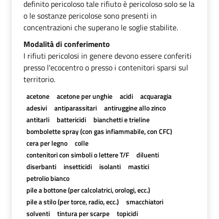
definito pericoloso tale rifiuto è pericoloso solo se la
o le sostanze pericolose sono presenti in
concentrazioni che superano le soglie stabilite.
Modalità di conferimento
I rifiuti pericolosi in genere devono essere conferiti
presso l'ecocentro o presso i contenitori sparsi sul
territorio.
acetone
acetone per unghie
acidi
acquaragia
adesivi
antiparassitari
antiruggine allo zinco
antitarli
battericidi
bianchetti e trieline
bombolette spray (con gas infiammabile, con CFC)
cera per legno
colle
contenitori con simboli o lettere T/F
diluenti
diserbanti
insetticidi
isolanti
mastici
petrolio bianco
pile a bottone (per calcolatrici, orologi, ecc.)
pile a stilo (per torce, radio, ecc.)
smacchiatori
solventi
tintura per scarpe
topicidi