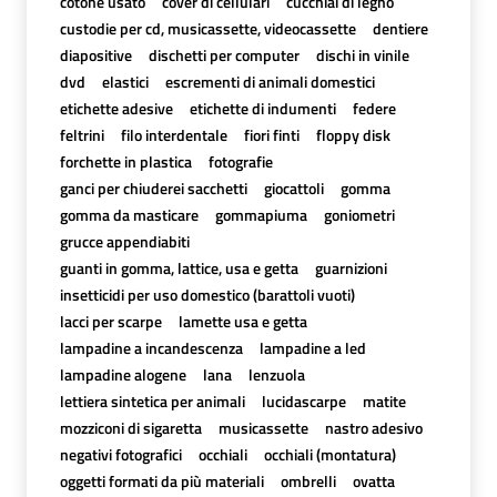
cotone usato
cover di cellulari
cucchiai di legno
custodie per cd, musicassette, videocassette
dentiere
diapositive
dischetti per computer
dischi in vinile
dvd
elastici
escrementi di animali domestici
etichette adesive
etichette di indumenti
federe
feltrini
filo interdentale
fiori finti
floppy disk
forchette in plastica
fotografie
ganci per chiuderei sacchetti
giocattoli
gomma
gomma da masticare
gommapiuma
goniometri
grucce appendiabiti
guanti in gomma, lattice, usa e getta
guarnizioni
insetticidi per uso domestico (barattoli vuoti)
lacci per scarpe
lamette usa e getta
lampadine a incandescenza
lampadine a led
lampadine alogene
lana
lenzuola
lettiera sintetica per animali
lucidascarpe
matite
mozziconi di sigaretta
musicassette
nastro adesivo
negativi fotografici
occhiali
occhiali (montatura)
oggetti formati da più materiali
ombrelli
ovatta