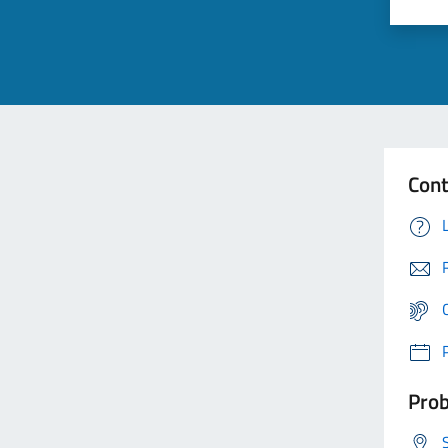
Cont
Prob