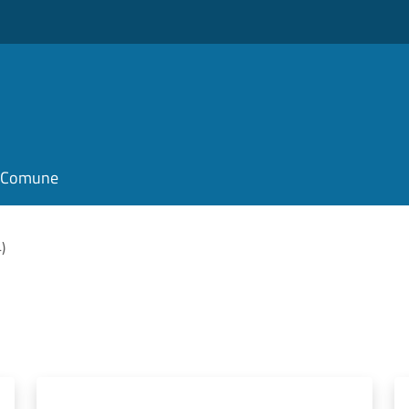
il Comune
4)