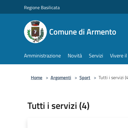
Salta al contenuto principale
Regione Basilicata
Comune di Armento
Amministrazione
Novità
Servizi
Vivere 
Home
>
Argomenti
>
Sport
>
Tutti i servizi (
Tutti i servizi (4)