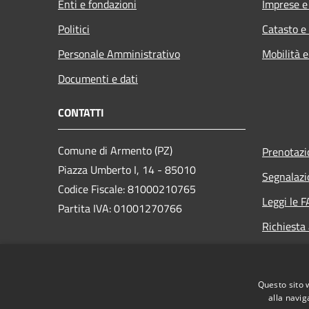
Enti e fondazioni
Imprese 
Politici
Catasto e
Personale Amministrativo
Mobilità e
Documenti e dati
CONTATTI
Comune di Armento (PZ)
Prenotaz
Piazza Umberto I, 14 - 85010
Segnalazi
Codice Fiscale: 81000210765
Leggi le 
Partita IVA: 01001270766
Richiesta
PEC:
comune.armento@cert.ruparbasilicata.it
Questo sito 
Centralino Unico: +39 0971 751271
alla navig